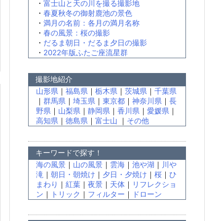
・
富士山と天の川を撮る撮影地
・
春夏秋冬の御射鹿池の景色
・
満月の名前：各月の満月名称
・
春の風景：桜の撮影
・
だるま朝日・だるま夕日の撮影
・
2022年版ふたご座流星群
撮影地紹介
山形県
｜
福島県
｜
栃木県
｜
茨城県
｜
千葉県
｜
群馬県
｜
埼玉県
｜
東京都
｜
神奈川県
｜
長
野県
｜
山梨県
｜
静岡県
｜
香川県
｜
愛媛県
｜
高知県
｜
徳島県
｜
富士山
｜
その他
キーワードで探す！
海の風景
｜
山の風景
｜
雲海
｜
池や湖
｜
川や
滝
｜
朝日・朝焼け
｜
夕日・夕焼け
｜
桜
｜
ひ
まわり
｜
紅葉
｜
夜景
｜
天体
｜
リフレクショ
ン
｜
トリック
｜
フィルター
｜
ドローン