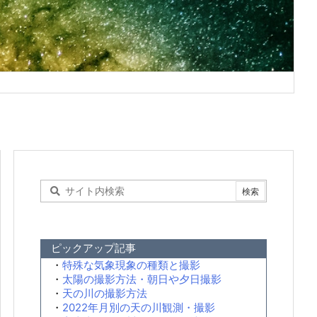
ピックアップ記事
・
特殊な気象現象の種類と撮影
・
太陽の撮影方法・朝日や夕日撮影
・
天の川の撮影方法
・
2022年月別の天の川観測・撮影