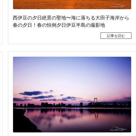
西伊豆の夕日絶景の聖地〜海に落ちる大田子海岸から
春の夕日！春の恒例夕日伊豆半島の撮影地
記事を読む