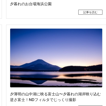
夕暮れのお台場海浜公園
記事を読む
夕薄明の山中湖に映る富士山〜夕暮れの湖岸映り込む
逆さ富士！NDフィルタでじっくり撮影