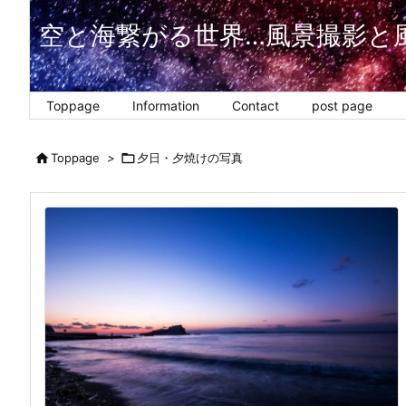
空と海繋がる世界…風景撮影と
Toppage
Information
Contact
post page

Toppage
>

夕日・夕焼けの写真