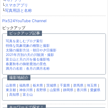
└
スマホアプリ
└
写真用語と名称
Pix524YouTube Channel
ピックアップ
ピックアップ記事
写真を楽しむブログ索引
特殊な気象現象の種類と撮影
太陽の撮影方法・朝日や夕日撮影
2021年月別の天の川観測・撮影
富士山と天の川を撮る撮影地
春夏秋冬の御射鹿池の景色
満月の名前：各月の満月名称
撮影地紹介
山形県
｜
福島県
｜
栃木県
｜
茨城県
｜
千葉県
｜
群馬県
｜
埼玉県
｜
東京都
｜
神奈川県
｜
長野県
｜
山梨県
｜
静岡県
｜
香川県
｜
愛媛県
｜
高知県
｜
富士山
キーワードで探す！