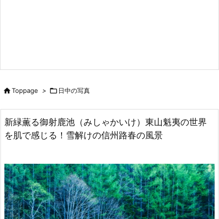

Toppage
>

日中の写真
新緑薫る御射鹿池（みしゃかいけ）東山魁夷の世界
を肌で感じる！雪解けの信州路春の風景