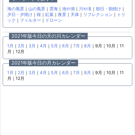
海の風景
｜
山の風景
｜
雲海
｜
池や湖
｜
川や滝
｜
朝日・朝焼け
｜
夕日・夕焼け
｜
桜
｜
紅葉
｜
夜景
｜
天体
｜
リフレクション
｜
トリ
ック
｜
フィルター
｜
ドローン
2021年版今日の天の川カレンダー
1月
｜
2月
｜
3月
｜
4月
｜
5月
｜
6月
｜
7月
｜
8月
｜9月｜10月｜11
月｜12月
2021年版今日の月カレンダー
1月
｜
2月
｜
3月
｜
4月
｜
5月
｜
6月
｜
7月
｜
8月
｜9月｜10月｜11
月｜12月