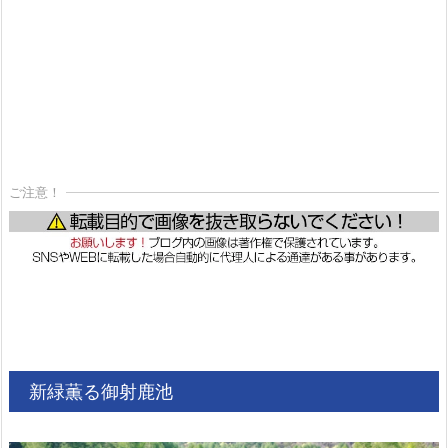
ご注意！
新緑薫る御射鹿池