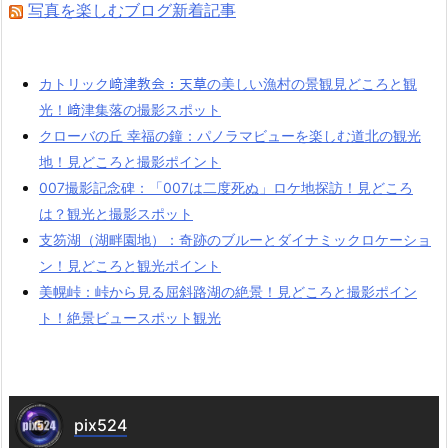
写真を楽しむブログ新着記事
カトリック﨑津教会：天草の美しい漁村の景観見どころと観
光！﨑津集落の撮影スポット
クローバの丘 幸福の鐘：パノラマビューを楽しむ道北の観光
地！見どころと撮影ポイント
007撮影記念碑：「007は二度死ぬ」ロケ地探訪！見どころ
は？観光と撮影スポット
支笏湖（湖畔園地）：奇跡のブルーとダイナミックロケーショ
ン！見どころと観光ポイント
美幌峠：峠から見る屈斜路湖の絶景！見どころと撮影ポイン
ト！絶景ビュースポット観光
pix524