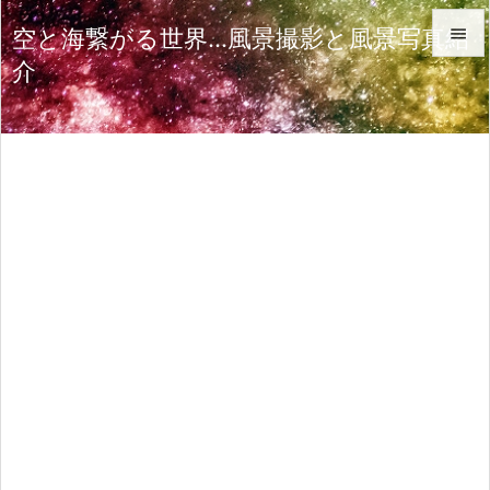
空と海繋がる世界…風景撮影と風景写真紹

介

メニュ

サイド

前へ

次へ

検索