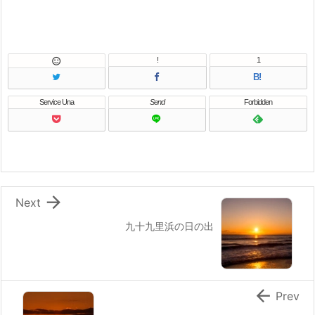
!
1

B!
Service Una
Send
Forbidden

Next
九十九里浜の日の出

Prev