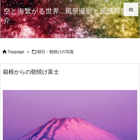
空と海繋がる世界…風景撮影と風景写真紹

介

メニュ

サイド

Toppage
>

朝日・朝焼けの写真

前へ

箱根からの朝焼け富士
次へ

検索