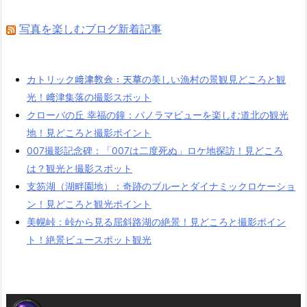
写真を楽しむブログ新着記事
カトリック﨑津教会：天草の美しい漁村の景観見どころと観
光！﨑津集落の撮影スポット
クローバの丘 幸福の鐘：パノラマビューを楽しむ道北の観光
地！見どころと撮影ポイント
007撮影記念碑：「007は二度死ぬ」ロケ地探訪！見どころ
は？観光と撮影スポット
支笏湖（湖畔園地）：奇跡のブルーとダイナミックロケーショ
ン！見どころと観光ポイント
美幌峠：峠から見る屈斜路湖の絶景！見どころと撮影ポイン
ト！絶景ビュースポット観光