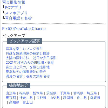
写真撮影情報
└
PCアプリ
└
スマホアプリ
└
写真用語と名称
Pix524YouTube Channel
ピックアップ
ピックアップ記事
写真を楽しむブログ索引
特殊な気象現象の種類と撮影
太陽の撮影方法・朝日や夕日撮影
2021年月別の天の川観測・撮影
富士山と天の川を撮る撮影地
春夏秋冬の御射鹿池の景色
満月の名前：各月の満月名称
撮影地紹介
山形県
｜
福島県
｜
栃木県
｜
茨城県
｜
千葉県
｜
群馬県
｜
埼玉県
｜
東京都
｜
神奈川県
｜
長野県
｜
山梨県
｜
静岡県
｜
香川県
｜
愛媛県
｜
高知県
｜
富士山