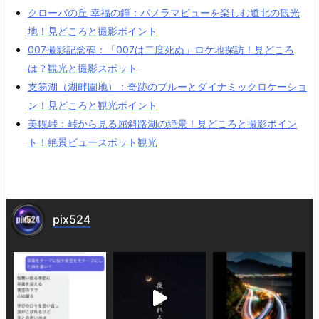
クローバの丘 幸福の鐘：パノラマビューを楽しむ道北の観光
地！見どころと撮影ポイント
007撮影記念碑：「007は二度死ぬ」ロケ地探訪！見どころ
は？観光と撮影スポット
支笏湖（湖畔園地）：奇跡のブルーとダイナミックロケーショ
ン！見どころと観光ポイント
美幌峠：峠から見る屈斜路湖の絶景！見どころと撮影ポイン
ト！絶景ビュースポット観光
pix524