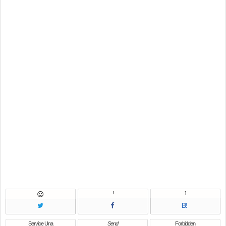
!
1

B!
Service Una
Send
Forbidden