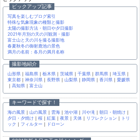
ピックアップ記事
写真を楽しむブログ索引
特殊な気象現象の種類と撮影
太陽の撮影方法・朝日や夕日撮影
2021年月別の天の川観測・撮影
富士山と天の川を撮る撮影地
春夏秋冬の御射鹿池の景色
満月の名前：各月の満月名称
撮影地紹介
山形県
｜
福島県
｜
栃木県
｜
茨城県
｜
千葉県
｜
群馬県
｜
埼玉県
｜
東京都
｜
神奈川県
｜
長野県
｜
山梨県
｜
静岡県
｜
香川県
｜
愛媛県
｜
高知県
｜
富士山
キーワードで探す！
海の風景
｜
山の風景
｜
雲海
｜
池や湖
｜
川や滝
｜
朝日・朝焼け
｜
夕日・夕焼け
｜
桜
｜
紅葉
｜
夜景
｜
天体
｜
リフレクション
｜
トリ
ック
｜
フィルター
｜
ドローン