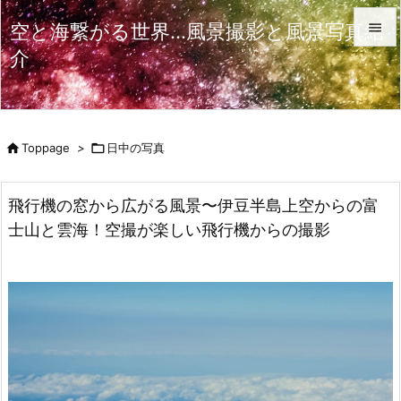
空と海繋がる世界…風景撮影と風景写真紹

介

メニュ

サイド

Toppage
>

日中の写真

前へ

飛行機の窓から広がる風景〜伊豆半島上空からの富
次へ
士山と雲海！空撮が楽しい飛行機からの撮影

検索