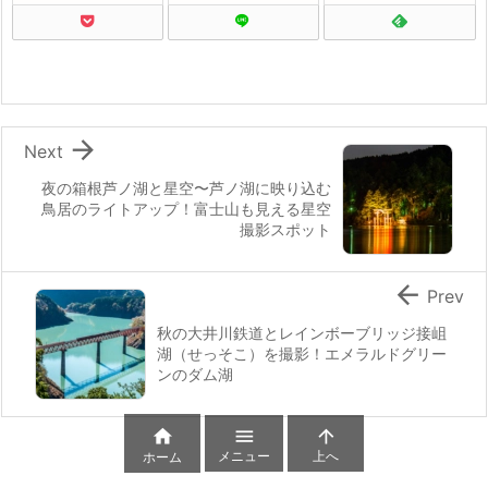

Next
夜の箱根芦ノ湖と星空〜芦ノ湖に映り込む
鳥居のライトアップ！富士山も見える星空
撮影スポット

Prev
秋の大井川鉄道とレインボーブリッジ接岨
湖（せっそこ）を撮影！エメラルドグリー
ンのダム湖



メニュー
上へ
ホーム