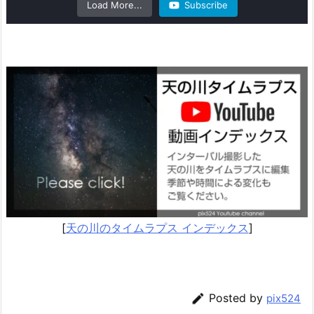
Load More...
Subscribe
[
天の川のタイムラプス インデックス
]

Posted by
pix524