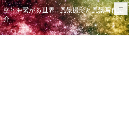
空と海繋がる世界…風景撮影と風景写真紹

介

メニュ

サイド

前へ

次へ

検索