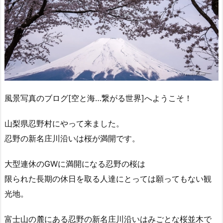
風景写真のブログ[空と海…繋がる世界]へようこそ！
山梨県忍野村にやって来ました。
忍野の新名庄川沿いは桜が満開です。
大型連休のGWに満開になる忍野の桜は
限られた長期の休日を取る人達にとっては願ってもない観
光地。
富士山の麓にある忍野の新名庄川沿いはみごとな桜並木で