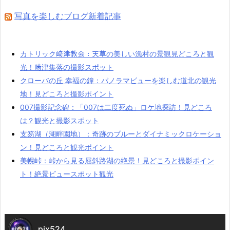
写真を楽しむブログ新着記事
カトリック﨑津教会：天草の美しい漁村の景観見どころと観
光！﨑津集落の撮影スポット
クローバの丘 幸福の鐘：パノラマビューを楽しむ道北の観光
地！見どころと撮影ポイント
007撮影記念碑：「007は二度死ぬ」ロケ地探訪！見どころ
は？観光と撮影スポット
支笏湖（湖畔園地）：奇跡のブルーとダイナミックロケーショ
ン！見どころと観光ポイント
美幌峠：峠から見る屈斜路湖の絶景！見どころと撮影ポイン
ト！絶景ビュースポット観光
pix524