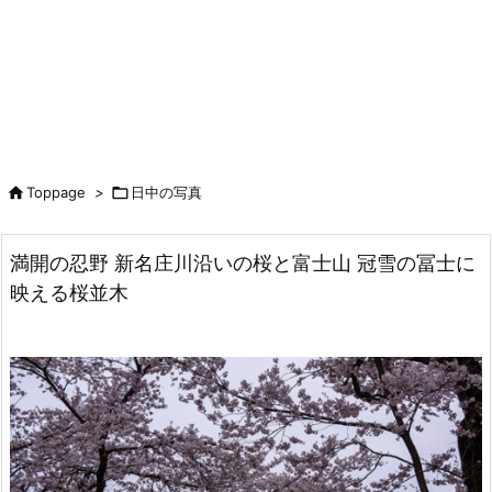

Toppage
>

日中の写真
満開の忍野 新名庄川沿いの桜と富士山 冠雪の冨士に
映える桜並木