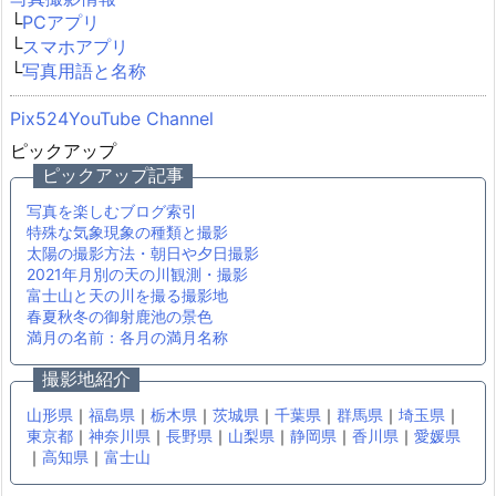
└
PCアプリ
└
スマホアプリ
└
写真用語と名称
Pix524YouTube Channel
ピックアップ
ピックアップ記事
写真を楽しむブログ索引
特殊な気象現象の種類と撮影
太陽の撮影方法・朝日や夕日撮影
2021年月別の天の川観測・撮影
富士山と天の川を撮る撮影地
春夏秋冬の御射鹿池の景色
満月の名前：各月の満月名称
撮影地紹介
山形県
｜
福島県
｜
栃木県
｜
茨城県
｜
千葉県
｜
群馬県
｜
埼玉県
｜
東京都
｜
神奈川県
｜
長野県
｜
山梨県
｜
静岡県
｜
香川県
｜
愛媛県
｜
高知県
｜
富士山