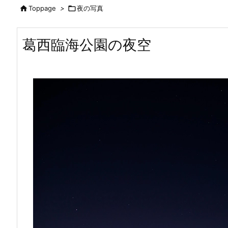

Toppage
>

夜の写真
葛西臨海公園の夜空