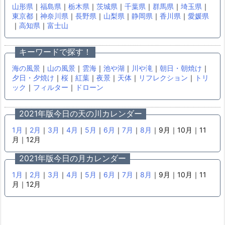
山形県
｜
福島県
｜
栃木県
｜
茨城県
｜
千葉県
｜
群馬県
｜
埼玉県
｜
東京都
｜
神奈川県
｜
長野県
｜
山梨県
｜
静岡県
｜
香川県
｜
愛媛県
｜
高知県
｜
富士山
キーワードで探す！
海の風景
｜
山の風景
｜
雲海
｜
池や湖
｜
川や滝
｜
朝日・朝焼け
｜
夕日・夕焼け
｜
桜
｜
紅葉
｜
夜景
｜
天体
｜
リフレクション
｜
トリ
ック
｜
フィルター
｜
ドローン
2021年版今日の天の川カレンダー
1月
｜
2月
｜
3月
｜
4月
｜
5月
｜
6月
｜
7月
｜
8月
｜9月｜10月｜11
月｜12月
2021年版今日の月カレンダー
1月
｜
2月
｜
3月
｜
4月
｜
5月
｜
6月
｜
7月
｜
8月
｜9月｜10月｜11
月｜12月