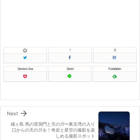
!
0

B!
Service Una
Send
Forbidden

Next
城ヶ島 馬の背洞門と天の川〜東京湾の入り
口からの天の川を！奇岩と星空の撮影を楽
しめる撮影スポット