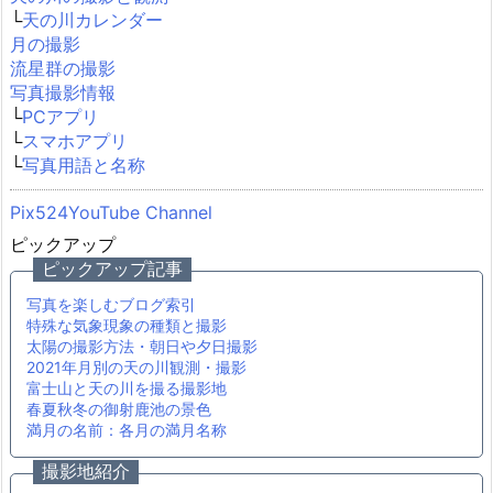
└
天の川カレンダー
月の撮影
流星群の撮影
写真撮影情報
└
PCアプリ
└
スマホアプリ
└
写真用語と名称
Pix524YouTube Channel
ピックアップ
ピックアップ記事
写真を楽しむブログ索引
特殊な気象現象の種類と撮影
太陽の撮影方法・朝日や夕日撮影
2021年月別の天の川観測・撮影
富士山と天の川を撮る撮影地
春夏秋冬の御射鹿池の景色
満月の名前：各月の満月名称
撮影地紹介