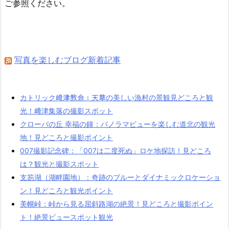
ご参照ください。
写真を楽しむブログ新着記事
カトリック﨑津教会：天草の美しい漁村の景観見どころと観
光！﨑津集落の撮影スポット
クローバの丘 幸福の鐘：パノラマビューを楽しむ道北の観光
地！見どころと撮影ポイント
007撮影記念碑：「007は二度死ぬ」ロケ地探訪！見どころ
は？観光と撮影スポット
支笏湖（湖畔園地）：奇跡のブルーとダイナミックロケーショ
ン！見どころと観光ポイント
美幌峠：峠から見る屈斜路湖の絶景！見どころと撮影ポイン
ト！絶景ビュースポット観光