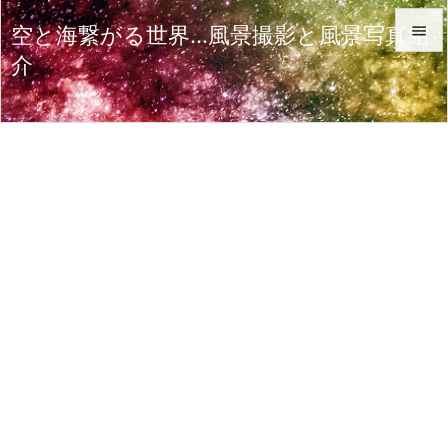
空と海繋がる世界…風景撮影と風景写真紹

介

メニュ

サイド

前へ

次へ

検索