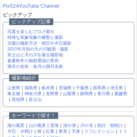
Pix524YouTube Channel
ピックアップ
ピックアップ記事
写真を楽しむブログ索引
特殊な気象現象の種類と撮影
太陽の撮影方法・朝日や夕日撮影
2021年月別の天の川観測・撮影
富士山と天の川を撮る撮影地
春夏秋冬の御射鹿池の景色
満月の名前：各月の満月名称
撮影地紹介
山形県
｜
福島県
｜
栃木県
｜
茨城県
｜
千葉県
｜
群馬県
｜
埼玉県
｜
東京都
｜
神奈川県
｜
長野県
｜
山梨県
｜
静岡県
｜
香川県
｜
愛媛県
｜
高知県
｜
富士山
キーワードで探す！
海の風景
｜
山の風景
｜
雲海
｜
池や湖
｜
川や滝
｜
朝日・朝焼け
｜
夕日・夕焼け
｜
桜
｜
紅葉
｜
夜景
｜
天体
｜
リフレクション
｜
トリ
ック
｜
フィルター
｜
ドローン