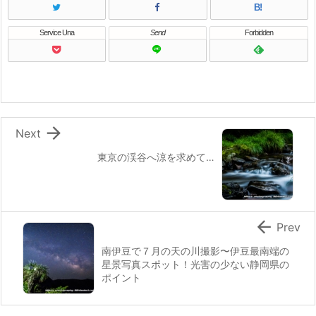
B!
Service Una
Send
Forbidden

Next
東京の渓谷へ涼を求めて…

Prev
南伊豆で７月の天の川撮影〜伊豆最南端の
星景写真スポット！光害の少ない静岡県の
ポイント