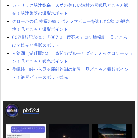
カトリック﨑津教会：天草の美しい漁村の景観見どころと観
光！﨑津集落の撮影スポット
クローバの丘 幸福の鐘：パノラマビューを楽しむ道北の観光
地！見どころと撮影ポイント
007撮影記念碑：「007は二度死ぬ」ロケ地探訪！見どころ
は？観光と撮影スポット
支笏湖（湖畔園地）：奇跡のブルーとダイナミックロケーショ
ン！見どころと観光ポイント
美幌峠：峠から見る屈斜路湖の絶景！見どころと撮影ポイン
ト！絶景ビュースポット観光
pix524