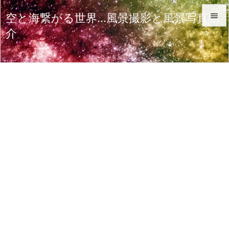
空と海繋がる世界…風景撮影と風景写真紹

介

メニュ

サイド

前へ

次へ

検索