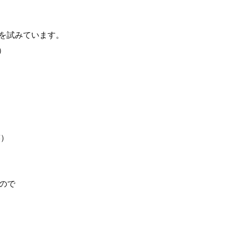
発を試みています。
）
笑）
なので