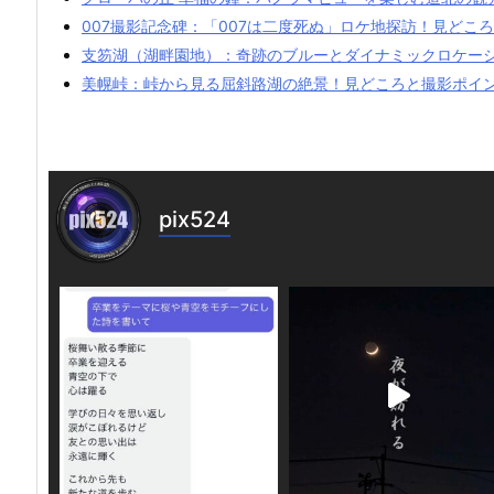
007撮影記念碑：「007は二度死ぬ」ロケ地探訪！見どこ
支笏湖（湖畔園地）：奇跡のブルーとダイナミックロケー
美幌峠：峠から見る屈斜路湖の絶景！見どころと撮影ポイ
pix524