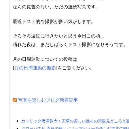
なんの変哲のない、ただの連続写真です。
最近テスト的な撮影が多い気がします。
そろそろ遠征に行きたいと思う今日この頃…
晴れた夜は、まだしばらくテスト撮影になりそうです。
月の日周運動についての投稿は
[
月の日周運動の撮影
]をご覧ください。
写真を楽しむブログ新着記事
カトリック﨑津教会：天草の美しい漁村の景観見どころと
クローバの丘 幸福の鐘：パノラマビューを楽しむ道北の観