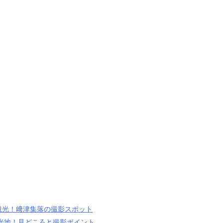
観光！﨑津集落の撮影スポット
光地！見どころと撮影ポイント