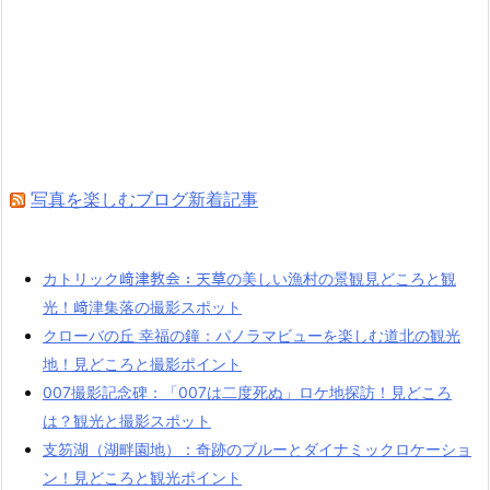
写真を楽しむブログ新着記事
カトリック﨑津教会：天草の美しい漁村の景観見どころと観
光！﨑津集落の撮影スポット
クローバの丘 幸福の鐘：パノラマビューを楽しむ道北の観光
地！見どころと撮影ポイント
007撮影記念碑：「007は二度死ぬ」ロケ地探訪！見どころ
は？観光と撮影スポット
支笏湖（湖畔園地）：奇跡のブルーとダイナミックロケーショ
ン！見どころと観光ポイント