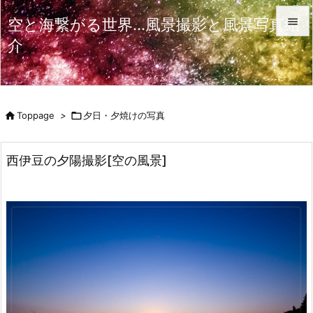
空と海繋がる世界…風景撮影と風景写真紹

介

メニュ

サイド

Toppage
>

夕日・夕焼けの写真

前へ

西伊豆の夕陽撮影[空の風景]
次へ

検索