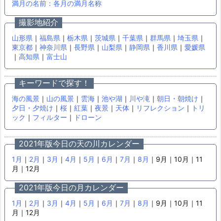
満月の名前：各月の満月名称
撮影地紹介
山形県
｜
福島県
｜
栃木県
｜
茨城県
｜
千葉県
｜
群馬県
｜
埼玉県
｜
東京都
｜
神奈川県
｜
長野県
｜
山梨県
｜
静岡県
｜
香川県
｜
愛媛県
｜
高知県
｜
富士山
キーワードで探す！
海の風景
｜
山の風景
｜
雲海
｜
池や湖
｜
川や滝
｜
朝日・朝焼け
｜
夕日・夕焼け
｜
桜
｜
紅葉
｜
夜景
｜
天体
｜
リフレクション
｜
トリ
ック
｜
フィルター
｜
ドローン
2021年版今日の天の川カレンダー
1月
｜
2月
｜
3月
｜
4月
｜
5月
｜
6月
｜
7月
｜
8月
｜9月｜10月｜11
月｜12月
2021年版今日の月カレンダー
1月
｜
2月
｜
3月
｜
4月
｜
5月
｜
6月
｜
7月
｜
8月
｜9月｜10月｜11
月｜12月