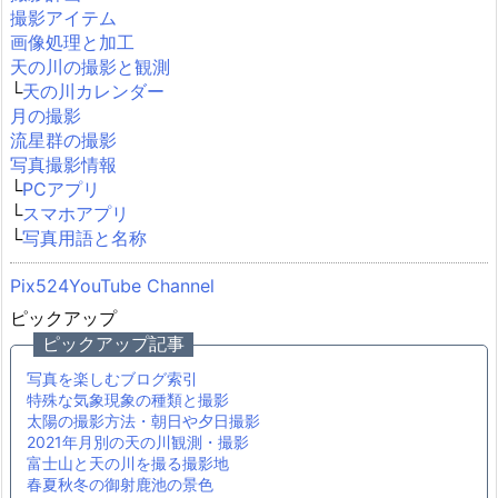
撮影アイテム
画像処理と加工
天の川の撮影と観測
└
天の川カレンダー
月の撮影
流星群の撮影
写真撮影情報
└
PCアプリ
└
スマホアプリ
└
写真用語と名称
Pix524YouTube Channel
ピックアップ
ピックアップ記事
写真を楽しむブログ索引
特殊な気象現象の種類と撮影
太陽の撮影方法・朝日や夕日撮影
2021年月別の天の川観測・撮影
富士山と天の川を撮る撮影地
春夏秋冬の御射鹿池の景色