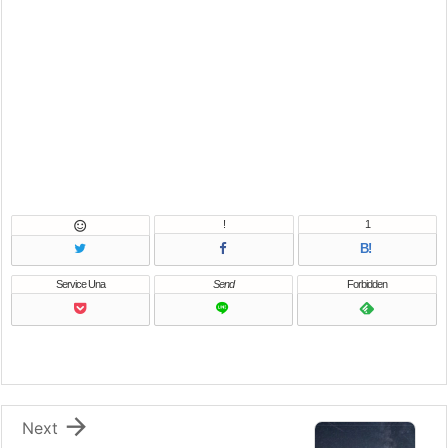
!
1

B!
Service Una
Send
Forbidden

Next