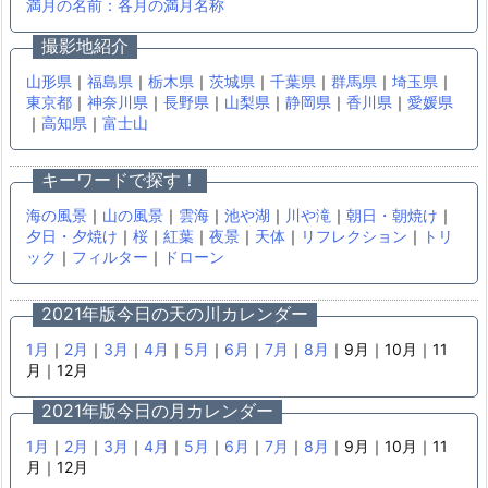
満月の名前：各月の満月名称
撮影地紹介
山形県
｜
福島県
｜
栃木県
｜
茨城県
｜
千葉県
｜
群馬県
｜
埼玉県
｜
東京都
｜
神奈川県
｜
長野県
｜
山梨県
｜
静岡県
｜
香川県
｜
愛媛県
｜
高知県
｜
富士山
キーワードで探す！
海の風景
｜
山の風景
｜
雲海
｜
池や湖
｜
川や滝
｜
朝日・朝焼け
｜
夕日・夕焼け
｜
桜
｜
紅葉
｜
夜景
｜
天体
｜
リフレクション
｜
トリ
ック
｜
フィルター
｜
ドローン
2021年版今日の天の川カレンダー
1月
｜
2月
｜
3月
｜
4月
｜
5月
｜
6月
｜
7月
｜
8月
｜9月｜10月｜11
月｜12月
2021年版今日の月カレンダー
1月
｜
2月
｜
3月
｜
4月
｜
5月
｜
6月
｜
7月
｜
8月
｜9月｜10月｜11
月｜12月