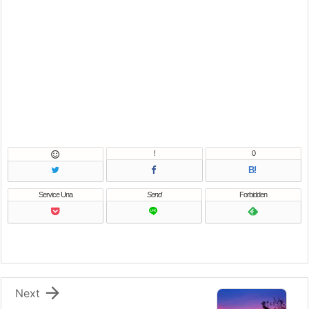
!
0

B!
Service Una
Send
Forbidden

Next