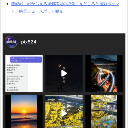
美幌峠：峠から見る屈斜路湖の絶景！見どころと撮影ポイン
ト！絶景ビュースポット観光
pix524