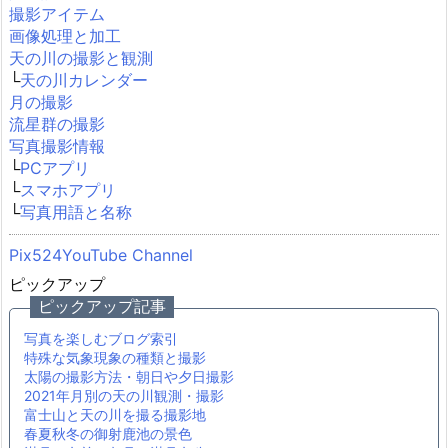
撮影アイテム
画像処理と加工
天の川の撮影と観測
└
天の川カレンダー
月の撮影
流星群の撮影
写真撮影情報
└
PCアプリ
└
スマホアプリ
└
写真用語と名称
Pix524YouTube Channel
ピックアップ
ピックアップ記事
写真を楽しむブログ索引
特殊な気象現象の種類と撮影
太陽の撮影方法・朝日や夕日撮影
2021年月別の天の川観測・撮影
富士山と天の川を撮る撮影地
春夏秋冬の御射鹿池の景色