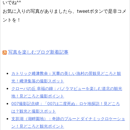
いでね^^
お気に入りの写真がありましたら、tweetボタンで是非コメ
ントを！
写真を楽しむブログ新着記事
カトリック﨑津教会：天草の美しい漁村の景観見どころと観
光！﨑津集落の撮影スポット
クローバの丘 幸福の鐘：パノラマビューを楽しむ道北の観光
地！見どころと撮影ポイント
007撮影記念碑：「007は二度死ぬ」ロケ地探訪！見どころ
は？観光と撮影スポット
支笏湖（湖畔園地）：奇跡のブルーとダイナミックロケーショ
ン！見どころと観光ポイント