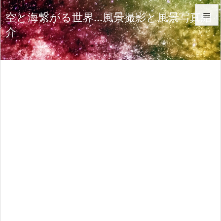
空と海繋がる世界…風景撮影と風景写真紹

介

メニュ

サイド

前へ

次へ

検索